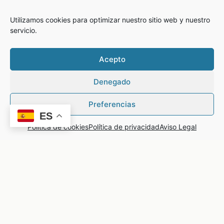
Utilizamos cookies para optimizar nuestro sitio web y nuestro
servicio.
Acepto
Denegado
Preferencias
ES
Política de cookies
Política de privacidad
Aviso Legal
En CAPICÚA, estudio de cerámica
y artesanía, se unen
creatividad y oficio para dar rienda suelta a la imaginación.